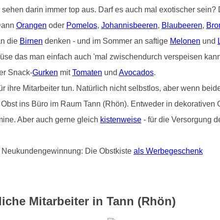
) sehen darin immer top aus. Darf es auch mal exotischer sein
 Dann
Orangen
oder
Pomelos
,
Johannisbeeren
,
Blaubeeren
,
Bro
an die
Birnen
denken - und im Sommer an saftige
Melonen
und
üse das man einfach auch 'mal zwischendurch verspeisen kann 
er Snack-
Gurken
mit
Tomaten
und
Avocados
.
hre Mitarbeiter tun. Natürlich nicht selbstlos, aber wenn beide
on Obst ins Büro im Raum Tann (Rhön). Entweder in dekorativen O
ine. Aber auch gerne gleich
kistenweise
- für die Versorgung d
und Neukundengewinnung: Die Obstkiste
als Werbegeschenk
iche Mitarbeiter in Tann (Rhön)