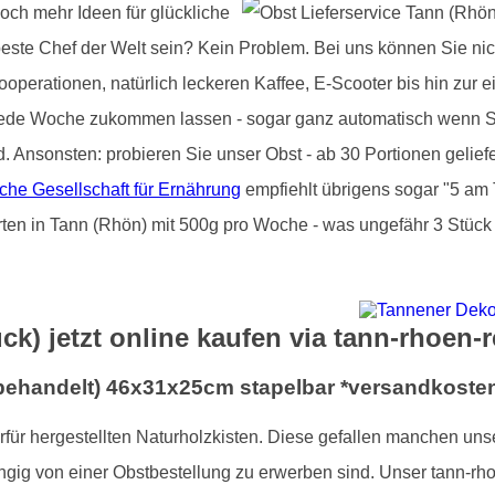
noch mehr Ideen für glückliche
beste Chef der Welt sein? Kein Problem. Bei uns können Sie nic
operationen, natürlich leckeren Kaffee, E-Scooter bis hin zur e
jede Woche zukommen lassen - sogar ganz automatisch wenn Si
d. Ansonsten: probieren Sie unser Obst - ab 30 Portionen gelie
che Gesellschaft für Ernährung
empfiehlt übrigens sogar "5 am 
rten in Tann (Rhön) mit 500g pro Woche - was ungefähr 3 Stück 
ck) jetzt online kaufen via tann-rhoen-
nbehandelt) 46x31x25cm stapelbar *versandkosten
ierfür hergestellten Naturholzkisten. Diese gefallen manchen un
gig von einer Obstbestellung zu erwerben sind. Unser tann-rho