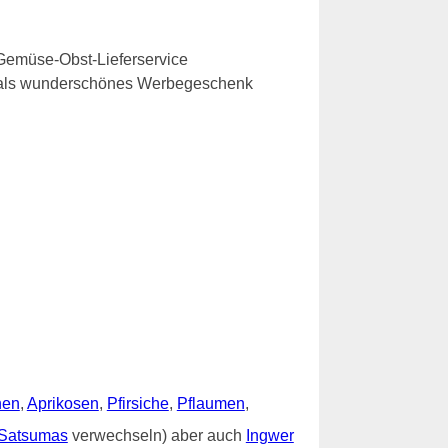
Gemüse-Obst-Lieferservice
e als wunderschönes Werbegeschenk
nen
,
Aprikosen
,
Pfirsiche
,
Pflaumen
,
Satsumas
verwechseln) aber auch
Ingwer