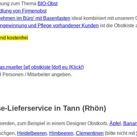
nung zum Thema
BIO-Obst
dlung von Firmenobst
ehmen im Büro' mit Basenfasten
ideal kombiniert mit unserem 
ngewinnung und Pflege vorhandener Kunden
ist die Obstkist
nd kostenfrei
mueller [at] obstkiste [dot] eu (Klick!)
Personen / Mitarbeiter angeben.
e-Lieferservice in Tann (Rhön)
 werden, zum Beispiel in einem Designer Obstkorb.
Äpfel
,
Bana
tschgen,
Heidelbeeren
,
Himbeeren
,
Clementinen
(bitte nicht mit