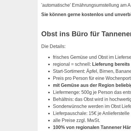
'automatische' Ernährungsumstellung am Ar
Sie können gerne kostenlos und unverb
Obst ins Büro für Tannen
Die Details:
frisches Gemüse und Obst im Liefers
regional = schnell:
Lieferung bereit
Start-Sortiment: Äpfel, Birnen, Banan
Preis pro Person für eine Wochenport
mit Gemüse aus der Region beliebi
Liefermenge: 500g je Person das ent
Behältnis: das Obst wird in hochwerti
Sonderwünsche werden im Obst Liefers
Lieferpauschale: 15€ je Anlieferstelle
alle Preise zzgl. MwSt.
100% von regionalen Tannener Hä