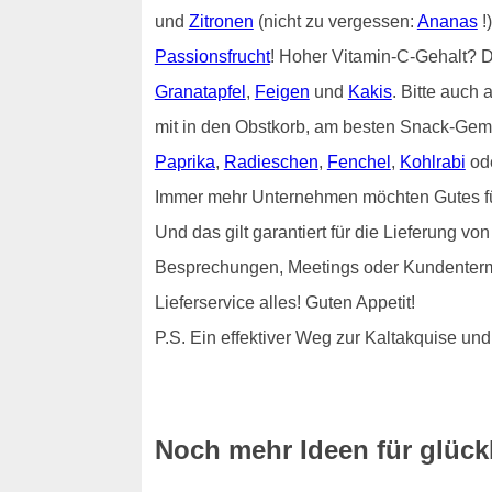
und
Zitronen
(nicht zu vergessen:
Ananas
!
Passionsfrucht
! Hoher Vitamin-C-Gehalt?
Granatapfel
,
Feigen
und
Kakis
. Bitte auch 
mit in den Obstkorb, am besten Snack-Gem
Paprika
,
Radieschen
,
Fenchel
,
Kohlrabi
od
Immer mehr Unternehmen möchten Gutes für i
Und das gilt garantiert für die Lieferung v
Besprechungen, Meetings oder Kundenterm
Lieferservice alles! Guten Appetit!
P.S. Ein effektiver Weg zur Kaltakquise 
Noch mehr Ideen für glückl